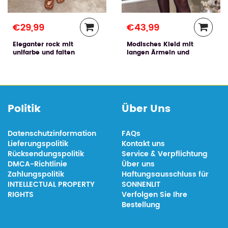
€29,99
€43,99
Eleganter rock mit
Modisches Kleid mit
unifarbe und falten
langen Ärmeln und
Pailletten
Politik
Über Uns
Datenschutzinformation
FAQs
Lieferungspolitik
Kontakt uns
Rücksendungspolitik
Service & Verpflichtung
DMCA-Richtlinie
Über uns
Zahlungspolitik
Haftungsausschluss für
INTELLECTUAL PROPERTY
SONNENLIT
RIGHTS
Verfolgen Sie Ihre
Bestellung