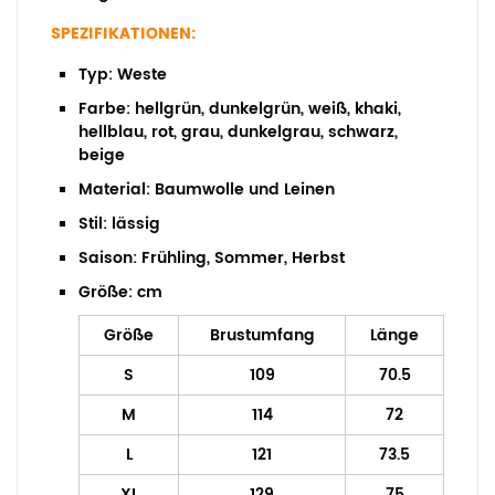
SPEZIFIKATIONEN:
Typ:
Weste
Farbe:
hellgrün, dunkelgrün, weiß, khaki,
hellblau, rot, grau, dunkelgrau, schwarz,
beige
Material:
Baumwolle und Leinen
Stil:
lässig
Saison:
Frühling, Sommer, Herbst
Größe:
cm
Größe
Brustumfang
Länge
S
109
70.5
M
114
72
L
121
73.5
XL
129
75