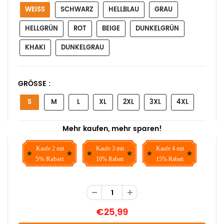
WEISS
SCHWARZ
HELLBLAU
GRAU
HELLGRÜN
ROT
BEIGE
DUNKELGRÜN
KHAKI
DUNKELGRAU
GRÖSSE :
S
M
L
XL
2XL
3XL
4XL
Mehr kaufen, mehr sparen!
Kaufe 2 mit
Kaufe 3 mit
Kaufe 4 mit
5% Rabatt
10% Rabatt
15% Rabatt
€25,99