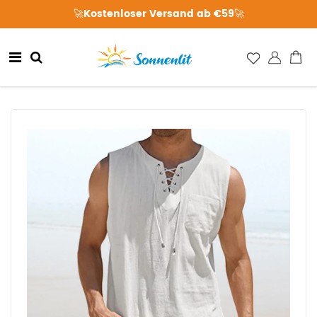
🚀Kostenloser Versand ab €59🚀