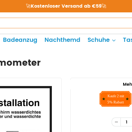
🚀Kostenloser Versand ab €59🚀
Badeanzug
Nachthemd
Schuhe
Ta
rmometer
Meh
Kaufe 2 mit
5% Rabatt