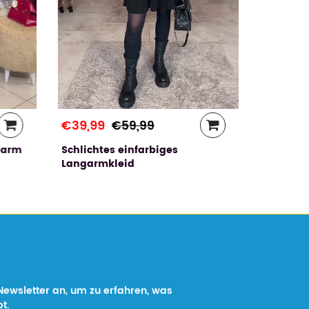
€45,99
Langärml
€39,99
€59,99
garm
Schlichtes einfarbiges
Langarmkleid
Newsletter an, um zu erfahren, was
t.