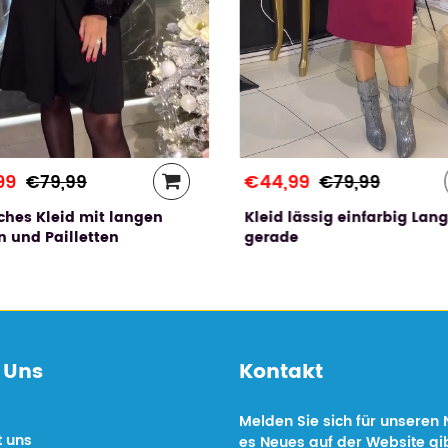
99
€44,99
€79,99
€79,99
ches Kleid mit langen
Kleid lässig einfarbig Lan
 und Pailletten
gerade
 Uns
Kontakt
Melden Sie sich für unseren 
t uns
es Neues auf der Website gib