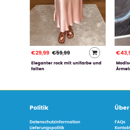
€29,99
€43,
€59,99
Eleganter rock mit unifarbe und
Modis
falten
Ärmeln
Politik
Über
Datenschutzinformation
FAQs
Lieferungspolitik
Kontak